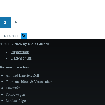
1
Seitennummerierung
Nächste
Seite
RSS feed
© 2011 - 2026 by Niels Gründel
Impressum
Datenschutz
Reisevorbereitung
An- und Einreise, Zoll
Tourismusbüros & Veranstalter
Einkaufen
Fortbewegen
Landausflüge