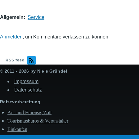
Allgemein
Service
Anmelden
, um Kommentare verfassen zu können
RSS feed
© 2011 - 2026 by Niels Gründel
Impressum
Datenschutz
Reisevorbereitung
An- und Einreise, Zoll
Tourismusbüros & Veranstalter
Einkaufen
Fortbewegen