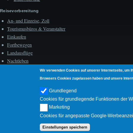
Reisevorbereitung
An- und Einreise, Zoll
Tourismusbüros & Veranstalter
Einkaufen
Fortbewegen
Landausflüge
Nachtleben
Strand- & Wasserleben
Wir verwenden Cookies auf unserer Internetseite, um I
Unterkunft
Browsers Cookies zugelassen haben und unsere Internet
Unterwegs
Grundlegend
Hauptstadt Roseau
Cookies für grundlegende Funktionen der W
Umgebung Roseaus
Marketing
Südwesten der Insel
Cookies für angepasste Google-Werbeanze
Ostküste der Insel
Einstellungen speichern
Westküste der Insel