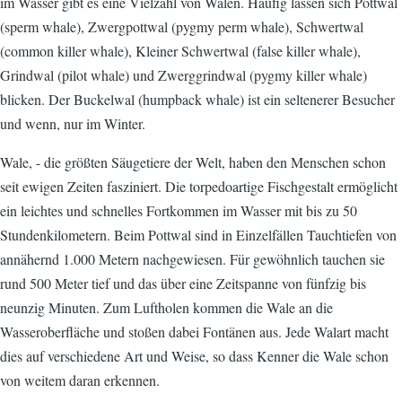
im Wasser gibt es eine Vielzahl von Walen. Häufig lassen sich Pottwal
(sperm whale), Zwergpottwal (pygmy perm whale), Schwertwal
(common killer whale), Kleiner Schwertwal (false killer whale),
Grindwal (pilot whale) und Zwerggrindwal (pygmy killer whale)
blicken. Der Buckelwal (humpback whale) ist ein seltenerer Besucher
und wenn, nur im Winter.
Wale, - die größten Säugetiere der Welt, haben den Menschen schon
seit ewigen Zeiten fasziniert. Die torpedoartige Fischgestalt ermöglicht
ein leichtes und schnelles Fortkommen im Wasser mit bis zu 50
Stundenkilometern. Beim Pottwal sind in Einzelfällen Tauchtiefen von
annähernd 1.000 Metern nachgewiesen. Für gewöhnlich tauchen sie
rund 500 Meter tief und das über eine Zeitspanne von fünfzig bis
neunzig Minuten. Zum Luftholen kommen die Wale an die
Wasseroberfläche und stoßen dabei Fontänen aus. Jede Walart macht
dies auf verschiedene Art und Weise, so dass Kenner die Wale schon
von weitem daran erkennen.