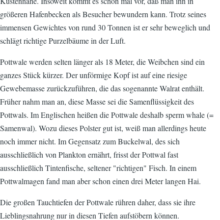
Küstennähe. Insoweit kommt es schon mal vor, daß man ihn in
größeren Hafenbecken als Besucher bewundern kann. Trotz seines
immensen Gewichtes von rund 30 Tonnen ist er sehr beweglich und
schlägt richtige Purzelbäume in der Luft.
Pottwale werden selten länger als 18 Meter, die Weibchen sind ein
ganzes Stück kürzer. Der unförmige Kopf ist auf eine riesige
Gewebemasse zurückzuführen, die das sogenannte Walrat enthält.
Früher nahm man an, diese Masse sei die Samenflüssigkeit des
Pottwals. Im Englischen heißen die Pottwale deshalb sperm whale (=
Samenwal). Wozu dieses Polster gut ist, weiß man allerdings heute
noch immer nicht. Im Gegensatz zum Buckelwal, des sich
ausschließlich von Plankton ernährt, frisst der Pottwal fast
ausschließlich Tintenfische, seltener "richtigen" Fisch. In einem
Pottwalmagen fand man aber schon einen drei Meter langen Hai.
Die großen Tauchtiefen der Pottwale rühren daher, dass sie ihre
Lieblingsnahrung nur in diesen Tiefen aufstöbern können.