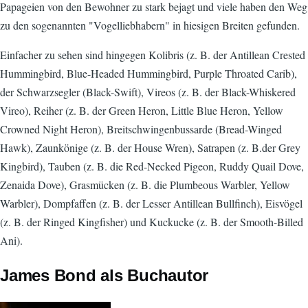
Papageien von den Bewohner zu stark bejagt und viele haben den Weg
zu den sogenannten "Vogelliebhabern" in hiesigen Breiten gefunden.
Einfacher zu sehen sind hingegen Kolibris (z. B. der Antillean Crested
Hummingbird, Blue-Headed Hummingbird, Purple Throated Carib),
der Schwarzsegler (Black-Swift), Vireos (z. B. der Black-Whiskered
Vireo), Reiher (z. B. der Green Heron, Little Blue Heron, Yellow
Crowned Night Heron), Breitschwingenbussarde (Bread-Winged
Hawk), Zaunkönige (z. B. der House Wren), Satrapen (z. B.der Grey
Kingbird), Tauben (z. B. die Red-Necked Pigeon, Ruddy Quail Dove,
Zenaida Dove), Grasmücken (z. B. die Plumbeous Warbler, Yellow
Warbler), Dompfaffen (z. B. der Lesser Antillean Bullfinch), Eisvögel
(z. B. der Ringed Kingfisher) und Kuckucke (z. B. der Smooth-Billed
Ani).
James Bond als Buchautor