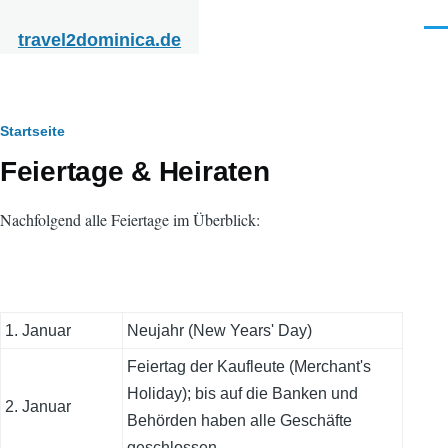
Direkt zum Inhalt
Men
travel2dominica.de
Pfadnavigation
Startseite
Feiertage & Heiraten
Nachfolgend alle Feiertage im Überblick:
1. Januar
Neujahr (New Years' Day)
Feiertag der Kaufleute (Merchant's
Holiday); bis auf die Banken und
2. Januar
Behörden haben alle Geschäfte
geschlossen