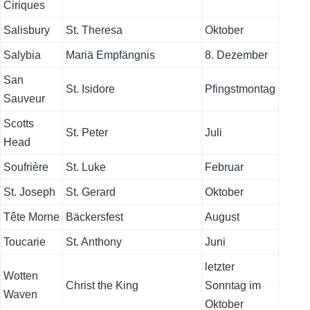
Ciriques
Salisbury
St. Theresa
Oktober
Salybia
Mariä Empfängnis
8. Dezember
San
St. Isidore
Pfingstmontag
Sauveur
Scotts
St. Peter
Juli
Head
Soufrière
St. Luke
Februar
St. Joseph
St. Gerard
Oktober
Tête Morne
Bäckersfest
August
Toucarie
St. Anthony
Juni
letzter
Wotten
Christ the King
Sonntag im
Waven
Oktober