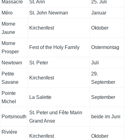
Massacre
St. Ann
25. Juli
Méro
St. John Newman
Januar
Morne
Kirchenfest
Oktober
Jaune
Morne
Fest of the Holy Family
Ostermontag
Prosper
Newtown
St. Peter
Juli
Petite
29.
Kirchenfest
Savane
September
Pointe
La Salette
September
Michel
St. Peter und Fête Marin
Portsmouth
beide im Juni
Grand Anse
Rivière
Kirchenfest
Oktober