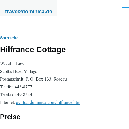
Direkt zum Inhalt
Men
travel2dominica.de
Pfadnavigation
Startseite
Hilfrance Cottage
W. John-Lewis
Scott's Head Village
Postanschrift: P. O. Box 133, Roseau
Telefon 448-8777
Telefax 449-8544
Internet:
avirtualdominica.com/hilfrance.htm
Preise