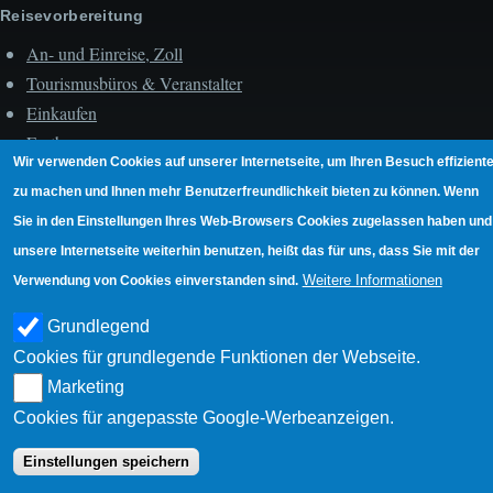
Reisevorbereitung
An- und Einreise, Zoll
Tourismusbüros & Veranstalter
Einkaufen
Fortbewegen
Wir verwenden Cookies auf unserer Internetseite, um Ihren Besuch effiziente
Landausflüge
zu machen und Ihnen mehr Benutzerfreundlichkeit bieten zu können. Wenn
Nachtleben
Sie in den Einstellungen Ihres Web-Browsers Cookies zugelassen haben und
Strand- & Wasserleben
unsere Internetseite weiterhin benutzen, heißt das für uns, dass Sie mit der
Unterkunft
Weitere Informationen
Verwendung von Cookies einverstanden sind.
Unterwegs
Grundlegend
Hauptstadt Roseau
Cookies für grundlegende Funktionen der Webseite.
Umgebung Roseaus
Marketing
Südwesten der Insel
Cookies für angepasste Google-Werbeanzeigen.
Ostküste der Insel
Westküste der Insel
Einstellungen speichern