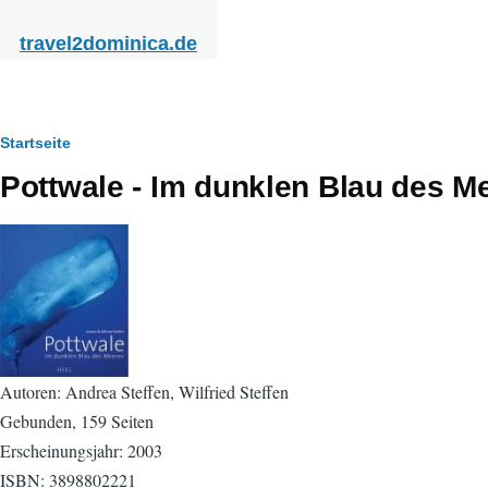
Direkt zum Inhalt
travel2dominica.de
Pfadnavigation
Startseite
Pottwale - Im dunklen Blau des M
Autoren: Andrea Steffen, Wilfried Steffen
Gebunden, 159 Seiten
Erscheinungsjahr: 2003
ISBN: 3898802221