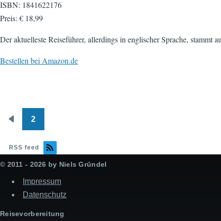
ISBN: 1841622176
Preis: € 18,99
Der aktuelleste Reiseführer, allerdings in englischer Sprache, stammt a
Bestellen bei Amazon.de
2
Seitennummerierung
Vorherige
Seite
RSS feed
© 2011 - 2026 by Niels Gründel
Impressum
Datenschutz
Reisevorbereitung